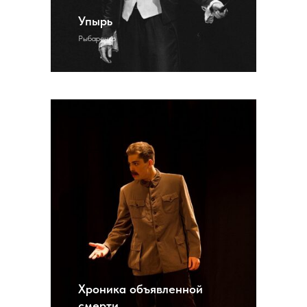
Упырь
Рыбаренко
Хроника объявленной
смерти