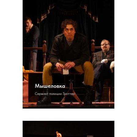
Мышеловка
Сержант полиции Троттер