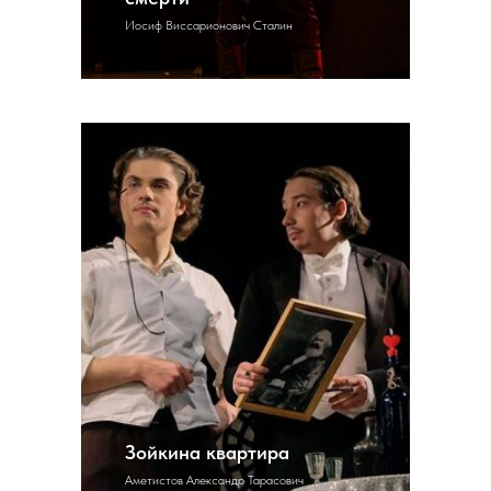
Иосиф Виссарионович Сталин
Зойкина квартира
Аметистов Александр Тарасович