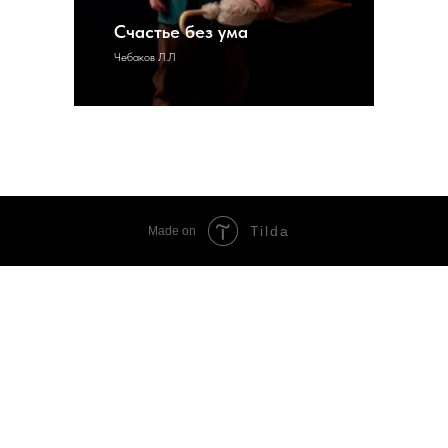
Счастье без ума
Чебаков Л.Л
Tilda
Made on