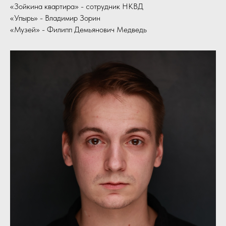
«Зойкина квартира» - сотрудник НКВД
«Упырь» - Владимир Зорин
«Музей» - Филипп Демьянович Медведь