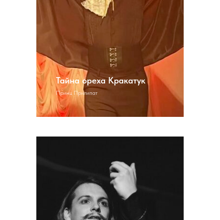
Тайна ореха Кракатук
Принц Прилипат